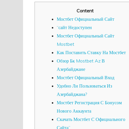
Content
Мостбет Официальный Сайт
“сайт Недоступен
Мостбет Официальный Сайт
Mostbet
Как Поставить Ставку На Мостбет
Обзор Бк Mostbet Az В
Азербайджане
Мостбет Официальный Вход
Удобно Ли Пользоваться Из
Азербайджана?
Мостбет Регистрация С Бонусом
Нового Аккаунта
Скачать Мостбет С Официального
Сайта”