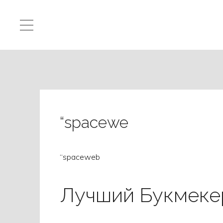
“spacewe
“spaceweb
Лучший Букмеке