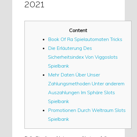
2021
Content
Book Of Ra Spielautomaten Tricks
Die Erläuterung Des
Sicherheitsindex Von Viggoslots
Spielbank
Mehr Daten Über Unser
Zahlungsmethoden Unter anderem
Auszahlungen Im Sphäre Slots
Spielbank
Promotionen Durch Weltraum Slots
Spielbank