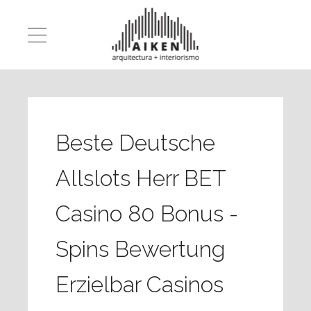
Beste Deutsche
Allslots Herr BET
Casino 80 Bonus -
Spins Bewertung
Erzielbar Casinos